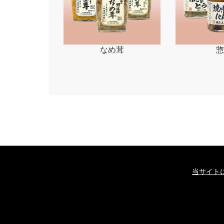
なめ茸
惣
当サイト